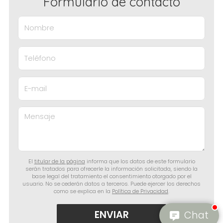
Formulario de contacto
Nombre
Teléfono
E-mail
Mensaje
El
titular de la página
informa que los datos de este formulario
serán tratados para ofrecerle la información solicitada, siendo la
base legal del tratamiento el consentimiento otorgado por el
usuario. No se cederán datos a terceros. Puede ejercer los derechos
como se explica en la
Política de Privacidad
.
Chat